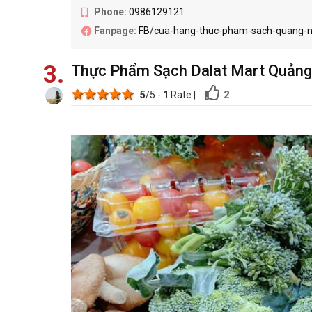
Phone:
0986129121
Fanpage:
FB/cua-hang-thuc-pham-sach-quang-n
3
Thực Phẩm Sạch Dalat Mart Quảng
1 star
2 stars
3 stars
4 stars
5 stars
2
5
/5 -
1
Rate
|