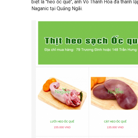
biệt là "heo ốc quế", anh Võ Thành Hòa đã thành l
Naganic tại Quảng Ngãi.