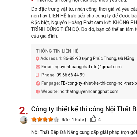
Do đặc trưng vật tư, nhân công, thời giá và yêu cầ
nên hãy LIÊN HỆ trực tiếp cho công ty để được báo g
Đặc biệt, Nguyễn Hoàng Phát cam kết: KHÔNG 
TRÌNH ĐÚNG TIẾN ĐỘ. Do đó, bạn có thể an tâm tuyệ
của gia đình.
THÔNG TIN LIÊN HỆ
Address 1:
86-88-90 Đặng Phúc Thông, Đà Nẵng
Email:
nguyenhoangphat.ntd@gmail.com
Phone:
09 66 66 44 99
Fanpage:
FB/cong-ty-thiet-ke-thi-cong-noi-that
Website:
noithatnguyenhoangphat.com
2
Công ty thiết kế thi công Nội Thất
1 star
2 stars
3 stars
4 stars
5 stars
4
4
/5 -
1
Rate
|
Nội Thất Bếp Đà Nẵng cung cấp giải pháp trọn gói