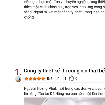
việc lựa chọn một đơn vị chuyên nghiệp trong thiết
thiện một cách chỉnh chu, trọn vẹn, đáp ứng công
hàng. Ngoài ra, với một công ty chất lượng, bạn còn
khống.
1
Công ty thiết kế thi công nội thất 
1 star
2 stars
3 stars
4 stars
5 stars
9
5
/5 -
1
Rate
|
Nguyễn Hoàng Phát, một trong các đơn vị chuyên cun
tín hàng đầu tại Đà Nẵng mà bạn nên một lần tha