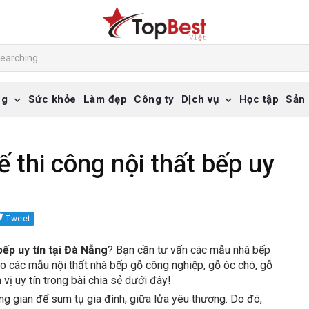
ng
Sức khỏe
Làm đẹp
Công ty
Dịch vụ
Học tập
Sản
ế thi công nội thất bếp uy
Tweet
bếp uy tín tại Đà Nẵng
? Bạn cần tư vấn các mẫu nhà bếp
 các mẫu nội thất nhà bếp gỗ công nghiệp, gỗ óc chó, gỗ
ị uy tín trong bài chia sẻ dưới đây!
ng gian để sum tụ gia đình, giữa lửa yêu thương. Do đó,