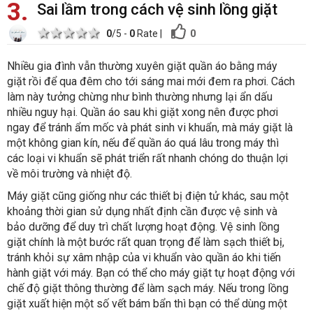
3
Sai lầm trong cách vệ sinh lồng giặt
1 star
2 stars
3 stars
4 stars
5 stars
0
0
/5 -
0
Rate
|
Nhiều gia đình vẫn thường xuyên giặt quần áo bằng máy
giặt rồi để qua đêm cho tới sáng mai mới đem ra phơi. Cách
làm này tưởng chừng như bình thường nhưng lại ẩn dấu
nhiều nguy hại. Quần áo sau khi giặt xong nên được phơi
ngay để tránh ẩm mốc và phát sinh vi khuẩn, mà máy giặt là
một không gian kín, nếu để quần áo quá lâu trong máy thì
các loại vi khuẩn sẽ phát triển rất nhanh chóng do thuận lợi
về môi trường và nhiệt độ.
Máy giặt cũng giống như các thiết bị điện tử khác, sau một
khoảng thời gian sử dụng nhất định cần được vệ sinh và
bảo dưỡng để duy trì chất lượng hoạt động. Vệ sinh lồng
giặt chính là một bước rất quan trọng để làm sạch thiết bị,
tránh khỏi sự xâm nhập của vi khuẩn vào quần áo khi tiến
hành giặt với máy. Bạn có thể cho máy giặt tự hoạt động với
chế độ giặt thông thường để làm sạch máy. Nếu trong lồng
giặt xuất hiện một số vết bám bẩn thì bạn có thể dùng một