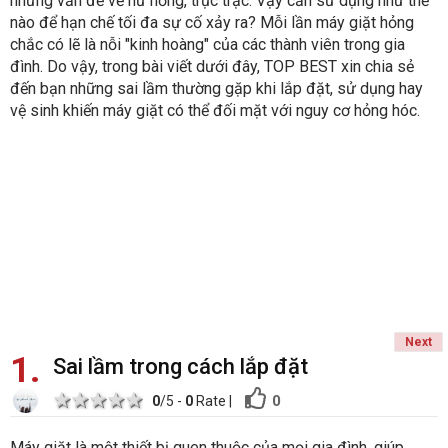
những vấn đề về hư hỏng, trục trặc. Vậy cần sử dụng như thế
nào để hạn chế tối đa sự cố xảy ra? Mỗi lần máy giặt hỏng
chắc có lẽ là nỗi "kinh hoàng" của các thành viên trong gia
đình. Do vậy, trong bài viết dưới đây, TOP BEST xin chia sẻ
đến bạn những sai lầm thường gặp khi lắp đặt, sử dụng hay
vệ sinh khiến máy giặt có thể đối mặt với nguy cơ hỏng hóc.
Next
1
Sai lầm trong cách lắp đặt
1 star
2 stars
3 stars
4 stars
5 stars
0
0
/5 -
0
Rate
|
Máy giặt là một thiết bị quen thuộc của mọi gia đình, giúp