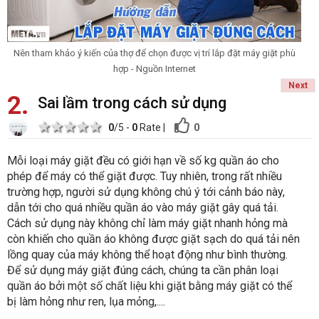
Nên tham khảo ý kiến của thợ để chọn được vị trí lắp đặt máy giặt phù
hợp - Nguồn Internet
Next
2
Sai lầm trong cách sử dụng
1 star
2 stars
3 stars
4 stars
5 stars
0
0
/5 -
0
Rate
|
Mỗi loại máy giặt đều có giới hạn về số kg quần áo cho
phép để máy có thể giặt được. Tuy nhiên, trong rất nhiều
trường hợp, người sử dụng không chú ý tới cảnh báo này,
dẫn tới cho quá nhiều quần áo vào máy giặt gây quá tải.
Cách sử dụng này không chỉ làm máy giặt nhanh hỏng mà
còn khiến cho quần áo không được giặt sạch do quá tải nên
lồng quay của máy không thể hoạt động như bình thường.
Để sử dụng máy giặt đúng cách, chúng ta cần phân loại
quần áo bởi một số chất liệu khi giặt bằng máy giặt có thể
bị làm hỏng như ren, lụa mỏng,....