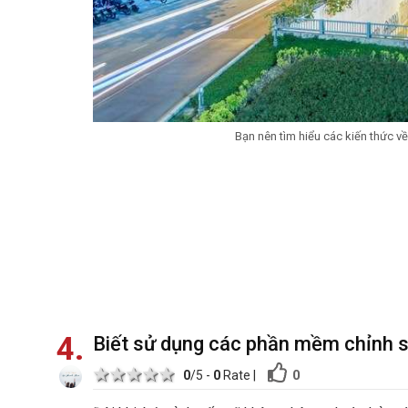
Bạn nên tìm hiểu các kiến thức về
4
Biết sử dụng các phần mềm chỉnh 
1 star
2 stars
3 stars
4 stars
5 stars
0
0
/5 -
0
Rate
|