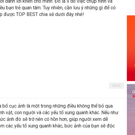
 dành lời khen cho mình. Đó là lí do việc chụp hình và
iều bạn trẻ quan tâm. Tuy nhiên, cần lưu ý những gì để có
kíp được TOP BEST chia sẻ dưới đây nhé!
Next
à bố cục ảnh là một trong những điều không thể bỏ qua.
h vật, con người và các yếu tố xung quanh khác. Nếu như
bức ảnh đó sẽ trở nên có hồn hơn, giúp người xem dễ
thêm các yếu tố xung quanh khác, bức ảnh của bạn sẽ độc