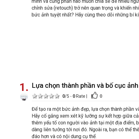
mình và cũng phần nào muốn chia sẻ để nhiều người
chỉnh sửa (retouch) trở nên quan trọng và khiến nh
bức ảnh tuyệt nhất? Hãy cùng theo dõi những bí 
1
Lựa chọn thành phần và bố cục ảnh
1 star
2 stars
3 stars
4 stars
5 stars
0
0
/5 -
0
Rate
|
Để tạo ra một bức ảnh đẹp, lựa chọn thành phần v
Hãy cố gắng xem xét kỹ lưỡng sự kết hợp giữa cản
thêm yếu tố con người vào ảnh tại một địa điểm, 
dàng liên tưởng tới nơi đó. Ngoài ra, bạn có thể 
đáo hơn và có nội dung cụ thể.