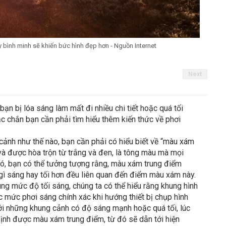
bình minh sẽ khiến bức hình đẹp hơn - Nguồn Internet
Next
ạn bị lóa sáng làm mất đi nhiều chi tiết hoặc quá tối
c chắn bạn cần phải tìm hiểu thêm kiến thức về phơi
 cảnh như thế nào, bạn cần phải có hiểu biết về “màu xám
và được hòa trộn từ trắng và đen, là tông màu mà mọi
đó, bạn có thể tưởng tượng rằng, màu xám trung điểm
gì sáng hay tối hơn đều liên quan đến điểm màu xám này.
ng mức độ tối sáng, chúng ta có thể hiểu rằng khung hình
 mức phơi sáng chính xác khi hướng thiết bị chụp hình
với những khung cảnh có độ sáng mạnh hoặc quá tối, lúc
ịnh được màu xám trung điểm, từ đó sẽ dẫn tới hiện