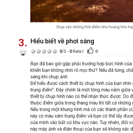
Chụp vào những thời điểm như hoàng hôn hay 
3
Hiểu biết về phơi sáng
1 star
2 stars
3 stars
4 stars
5 stars
0
0
/5 -
0
Rate
|
Bạn đã bao giờ gặp phải trường hợp bức hình của b
khiến bạn không nhìn rõ mọi thứ? Nếu đã từng, chắ
sáng khi chụp ảnh.
Để hiểu được cách thiết bị chụp hình của bạn nhìn
trung điểm”. Đây chính là một tông màu nằm giữa 
thiết bị chụp hình nào có thể nhận thức được. Do 
thuộc điểm giữa trong thang màu thì tất cả những 
Nếu trong một khung hình mà có các thành phần cù
này có màu xám trung điểm và bạn có thể lấy được
của mình vào bất cứ khu vực nào. Tuy nhiên, đối 
này máy ảnh và điện thoại của bạn sẽ không xác đ