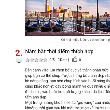
Có khá nhiều kiểu lựa chọn thành 
2
Nắm bắt thời điểm thích hợp
1 star
2 stars
3 stars
4 stars
5 stars
0
0
/5 -
0
Rate
|
Bên cạnh việc lựa chọn bố cục và thành phần bức 
giúp bạn có thể chụp được những bức ảnh đẹp nhấ
hè nắng nóng, bạn nên chụp hình vào buổi sáng thay
cùng khắc nghiệt, gây bóng mạnh và quá nhiều điểm
đi du lịch, vào buổi trưa số lượng khách du lịch 
tấm ảnh đẹp.
Một trong những khoảnh khắc “giờ vàng” của nhiế
khoảng thời gian sau khi mặt trời mọc và trước kh